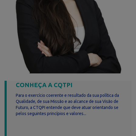
CONHEÇA A CQTPI
Para o exercício coerente e resultado da sua política da
Qualidade, de sua Missão e ao alcance de sua Visão de
Futuro, a CTQPI entende que deve atuar orientando se
pelos seguintes princípios e valores...